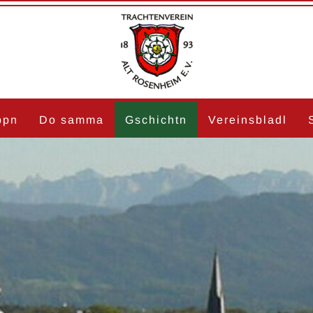
ppn
Do samma
Gschichtn
Vereinsbladl