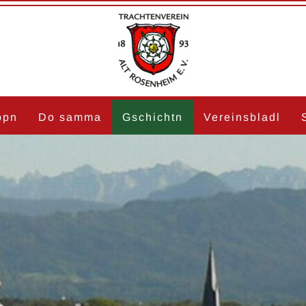
ppn
Do samma
Gschichtn
Vereinsbladl