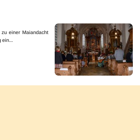
feiert
3-
fach
Jubiläum
n zu einer Maiandacht
ein...
andacht