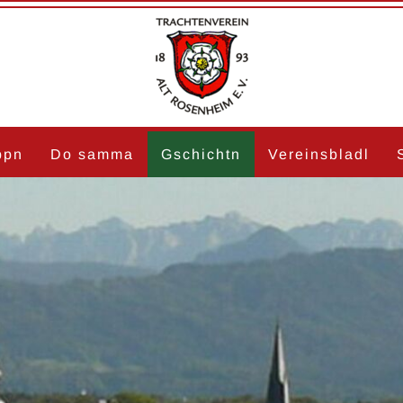
ppn
Do samma
Gschichtn
Vereinsbladl